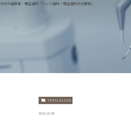
大分の歯医者・矯正歯科「リッツ歯科・矯正歯科大分駅前」
医院
当院
治療
院長
院内
INVISALIGN
設備
2025.10.28