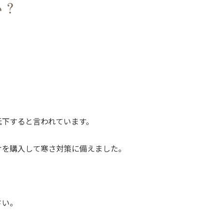
い？
ホワイトニング
MI治療
すきっ歯治療
ガミースマイル治療
ホワイトスポット治療
低下すると言われています。
予防治療・メンテナンス
歯周病治療
けを購入して寒さ対策に備えました。
歯周外科治療
入れ歯治療
さい。
咬合再構成治療