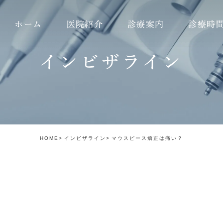
ホーム
医院紹介
診療案内
診療時
インビザライン
理念
虫歯治療
ダイレクトボンディング
のこだわり
精密治療
ガミースマイル
の流れ
根管治療
ホワイトスポット
あいさつ
歯髄温存治療
インプラント
HOME
インビザライン
マウスピース矯正は痛い？
紹介
インプラント
審美治療（e.max）
紹介
矯正歯科
審美治療（ジルコニア）
セラミック治療