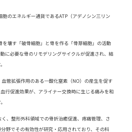
、細胞のエネルギー通貨であるATP（アデノシン三リン
骨を壊す「破骨細胞」と骨を作る「骨芽細胞」
の活動
移動に必要な骨のリモデリングサイクルが促進され、結
す。
、血管拡張作用のある一酸化窒素（NO）の産生を促す
と血行促進効果が、アライナー交換時に生じる痛みを和
す。
なく、整形外科領域での骨折治癒促進、疼痛管理、さ
療分野でその有効性が研究・応用されており、その科