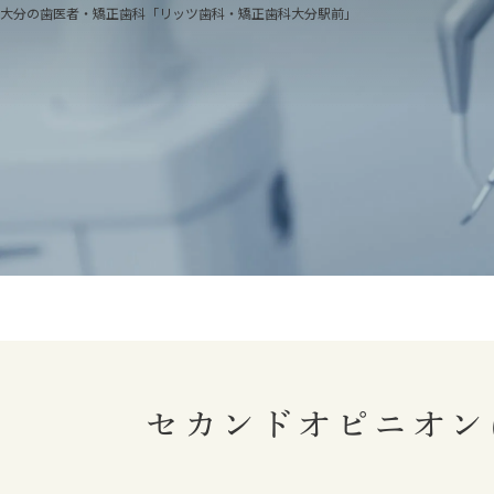
大分の歯医者・矯正歯科「リッツ歯科・矯正歯科大分駅前」
医院
当院
治療
院長
院内
設備
セカンドオピニオン