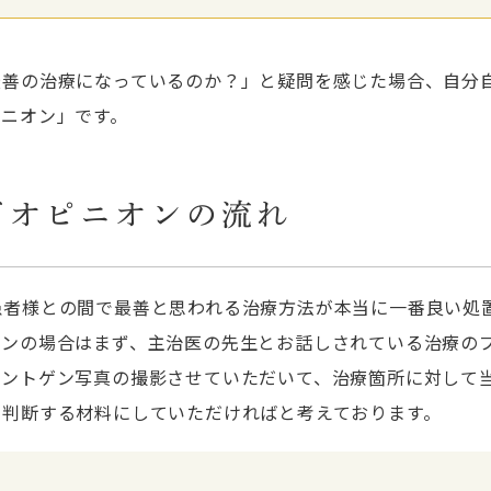
ホワイトニング
MI治療
最善の治療になっているのか？」と疑問を感じた場合、自分
ピニオン」です。
すきっ歯治療
ガミースマイル治療
ドオピニオンの流れ
ホワイトスポット治療
予防治療・メンテナンス
患者様との間で最善と思われる治療方法が本当に一番良い処
歯周病治療
オンの場合はまず、主治医の先生とお話しされている治療の
レントゲン写真の撮影させていただいて、治療箇所に対して
歯周外科治療
に判断する材料にしていただければと考えております。
入れ歯治療
咬合再構成治療