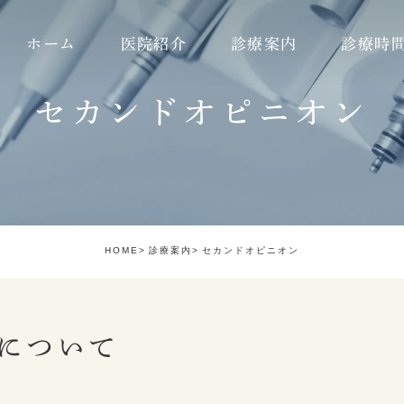
ホーム
医院紹介
診療案内
診療時
セカンドオピニオン
理念
虫歯治療
ダイレクトボンディング
のこだわり
精密治療
ガミースマイル
の流れ
根管治療
ホワイトスポット
あいさつ
歯髄温存治療
インプラント
HOME
診療案内
セカンドオピニオン
紹介
インプラント
審美治療（e.max）
紹介
矯正歯科
審美治療（ジルコニア）
について
セラミック治療