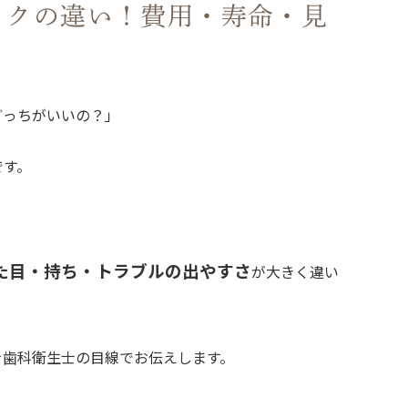
ックの違い！費用・寿命・見
ホワイトニング
MI治療
すきっ歯治療
どっちがいいの？」
ガミースマイル治療
です。
ホワイトスポット治療
予防治療・メンテナンス
た目・持ち・トラブルの出やすさ
が大きく違い
歯周病治療
歯周外科治療
を歯科衛生士の目線でお伝えします。
入れ歯治療
咬合再構成治療