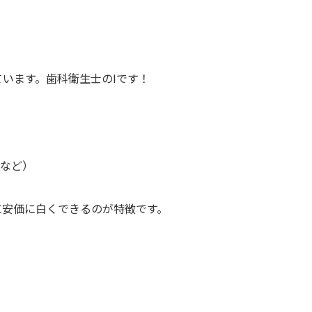
セカンドオピニオン
います。歯科衛生士のIです！
冠など）
に安価に白くできるのが特徴です。