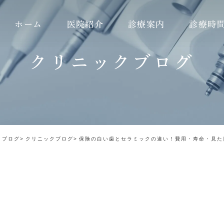
ホーム
医院紹介
診療案内
診療時
クリニックブログ
理念
虫歯治療
ダイレクトボンディング
のこだわり
精密治療
ガミースマイル
の流れ
根管治療
ホワイトスポット
あいさつ
歯髄温存治療
インプラント
ブログ
クリニックブログ
保険の白い歯とセラミックの違い！費用・寿命・見た
紹介
インプラント
審美治療（e.max）
紹介
矯正歯科
審美治療（ジルコニア）
セラミック治療