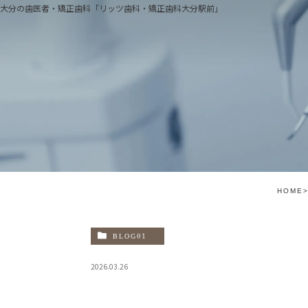
大分の歯医者・矯正歯科「リッツ歯科・矯正歯科大分駅前」
医院
当院
治療
院長
HOME
院内
BLOG01
設備
2026.03.26