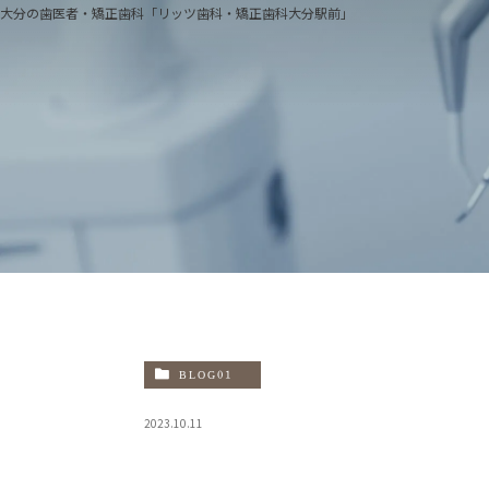
大分の歯医者・矯正歯科「リッツ歯科・矯正歯科大分駅前」
医院
当院
治療
院長
院内
BLOG01
設備
2023.10.11