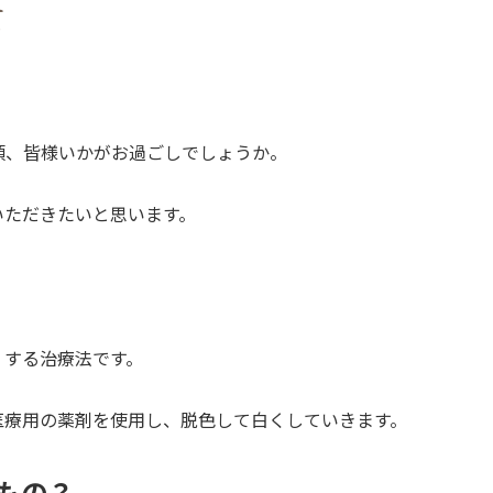
て
ホワイトニング
MI治療
すきっ歯治療
頃、皆様いかがお過ごしでしょうか。
ガミースマイル治療
いただきたいと思います。
ホワイトスポット治療
予防治療・メンテナンス
歯周病治療
くする治療法です。
歯周外科治療
医療用の薬剤を使用し、脱色して白くしていきます。
入れ歯治療
もの？
咬合再構成治療