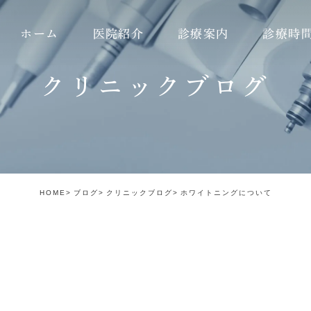
ホーム
医院紹介
診療案内
診療時
クリニックブログ
理念
虫歯治療
ダイレクトボンディング
のこだわり
精密治療
ガミースマイル
の流れ
根管治療
ホワイトスポット
あいさつ
歯髄温存治療
インプラント
HOME
ブログ
クリニックブログ
ホワイトニングについて
紹介
インプラント
審美治療（e.max）
紹介
矯正歯科
審美治療（ジルコニア）
セラミック治療